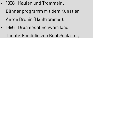
1998 Maulen und Trommeln.
Bühnenprogramm mit dem Künstler
Anton Bruhin (Maultrommel).
1995 Dreamboat Schwamiland.
Theaterkomödie von Beat Schlatter,
Andreas Dobler, Patrick Frey und Katja
Früh. Hauptrolle.
1992 Die grosse Schwamendinger
Oberdorfoper. Theaterkomödie von
Beat Schlatter, Andreas Dobler und
Patrick Frey. Hauptrolle.
1990 Kunst und Schinken.
Theaterkomödie von Beat Schlatter und
Viktor Giacobbo. Hauptrolle.
1983 Der Hundeschwindel von Moskau.
Musical mit Beat Schlatter, Stephan